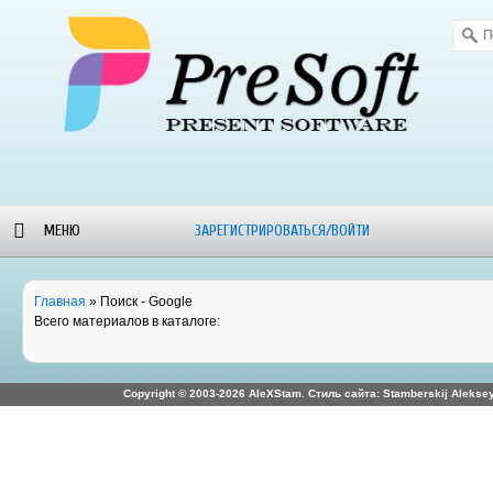
МЕНЮ
ЗАРЕГИСТРИРОВАТЬСЯ/ВОЙТИ
ОРУМ
БЛОГ-
WALLPAPERS
ALEXSTAM
Главная
»
Поиск - Google
НОВОСТИ
- SOFT
Всего материалов в каталоге
:
Copyright © 2003-2026 AleXStam. Стиль сайта: Stamberskij Aleksey