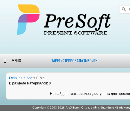
МЕНЮ
ЗАРЕГИСТРИРОВАТЬСЯ/ВОЙТИ
ОРУМ
БЛОГ-
WALLPAPERS
ALEXSTAM
Главная
»
Soft
» E-Mail
НОВОСТИ
- SOFT
В разделе материалов:
0
Не найдено материалов, доступных для просм
Copyright © 2003-2026 AleXStam. Стиль сайта: Stamberskij Aleksey