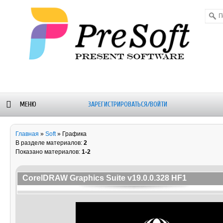
МЕНЮ
ЗАРЕГИСТРИРОВАТЬСЯ/ВОЙТИ
ОРУМ
БЛОГ-
WALLPAPERS
ALEXSTAM
Главная
»
Soft
» Графика
НОВОСТИ
- SOFT
В разделе материалов:
2
Показано материалов:
1-2
CorelDRAW Graphics Suite v19.0.0.328 HF1