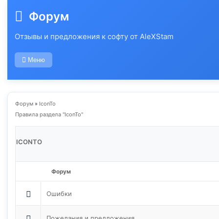
Форум
Отзывы и предложения к софту от AleXStam
Меню
Форум
»
IconTo
Правила раздела "IconTo"
ICONTO
Форум
Ошибки
Пожелания и предложения