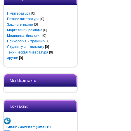
IT-литература
[0]
Бизнес литература
[0]
Законы и право
[0]
Маркетинг и реклама
[0]
Медицина, биология
[0]
Психология и тренинги
[0]
Cтуденту и школьнику
[0]
Техническая литература
[0]
другое
[0]
Мы Вконтакте:
Контакты:
E-mail: -
alexstam@mail.ru