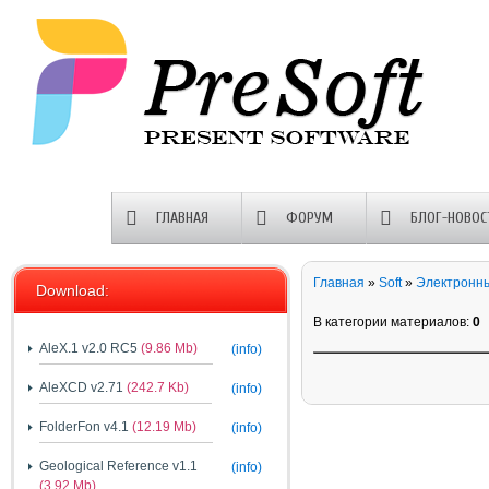
ГЛАВНАЯ
ФОРУМ
БЛОГ-НОВОС
Главная
»
Soft
»
Электронны
Download:
В категории материалов
:
0
AleX.1 v2.0 RC5
(9.86 Mb)
(info)
AleXCD v2.71
(242.7 Kb)
(info)
FolderFon v4.1
(12.19 Mb)
(info)
Geological Reference v1.1
(info)
(3.92 Mb)