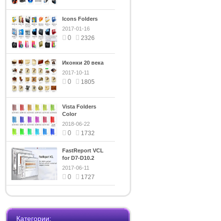
Icons Folders
2017-01-16
0
2326
Иконки 20 века
2017-10-11
0
1805
Vista Folders
Color
2018-06-22
0
1732
FastReport VCL
for D7-D10.2
5.5.12
2017-06-11
0
1727
Категории: