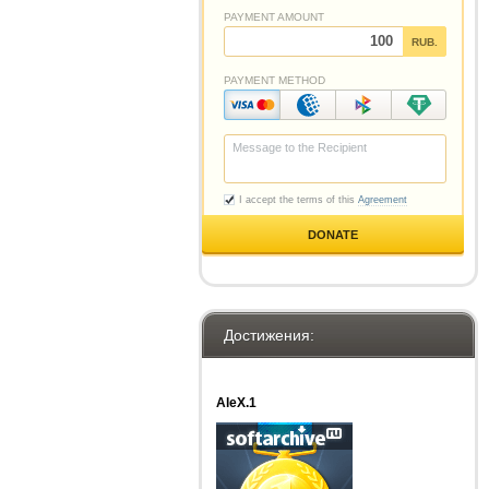
Достижения:
AleX.1