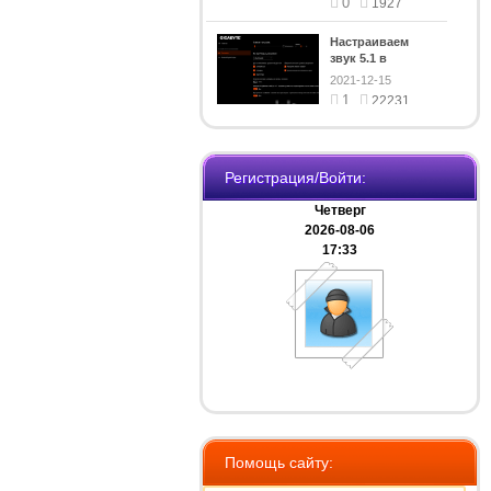
0
1927
Настраиваем
звук 5.1 в
Windows 11
2021-12-15
1
22231
Установка
шрифта
Awesome 4 или 5
Регистрация/Войти:
2020-05-18
версии на сайт
0
6369
Четверг
2026-08-06
Как изменить
17:33
иконку на типе
файла
2020-05-12
0
6176
Помощь сайту: