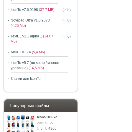
IconTo v7.6.9198
(37.7 MB)
(info)
Notepad Ultra v1.0.9373
(info)
(4.25 Mb)
TextEL v2.1 alpha 1
(14.07
(info)
Mb)
AleX.1 v1.74
(5,4 Мб)
IconTo v5.7 (no setup / многое
урезанно)
(14,5 Мб)
Значки для IconTo
Популярные файлы:
Icons Deluxe
2019-01-27
3
4366