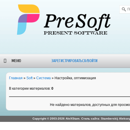
МЕНЮ
ЗАРЕГИСТРИРОВАТЬСЯ/ВОЙТИ
ОРУМ
БЛОГ-
WALLPAPERS
ALEXSTAM
Главная
»
Soft
»
Система
» Настройка, оптимизация
НОВОСТИ
- SOFT
В категории материалов
:
0
Не найдено материалов, доступных для просм
Copyright © 2003-2026 AleXStam. Стиль сайта: Stamberskij Aleksey