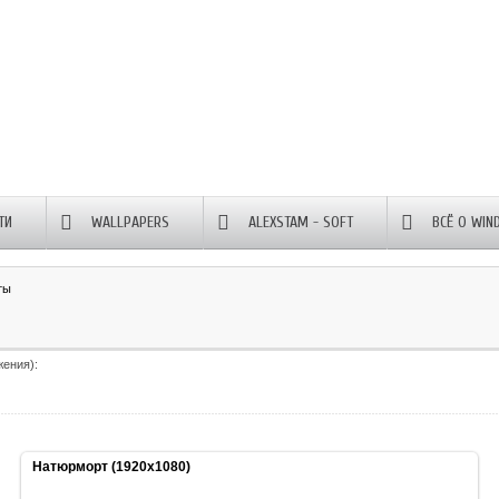
ТИ
WALLPAPERS
ALEXSTAM - SOFT
ВСЁ О WIN
ты
жения):
Натюрморт (1920x1080)