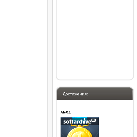
Достижения:
AleX.1