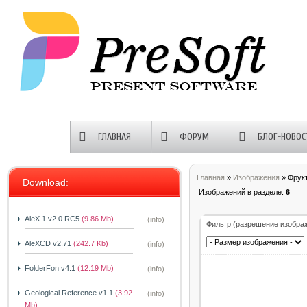
ГЛАВНАЯ
ФОРУМ
БЛОГ-НОВОС
Главная
»
Изображения
» Фрук
Download:
Изображений в разделе
:
6
AleX.1 v2.0 RC5
(9.86 Mb)
(info)
Фильтр (разрешение изобра
AleXCD v2.71
(242.7 Kb)
(info)
FolderFon v4.1
(12.19 Mb)
(info)
Geological Reference v1.1
(3.92
(info)
Mb)