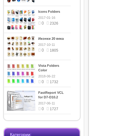
Icons Folders
2017-01-16
0
2326
Иконки 20 века
2017-10-11
0
1805
Vista Folders
Color
2018-06-22
0
1732
FastReport VCL
for D7-D10.2
5.5.12
2017-06-11
0
1727
Категории: