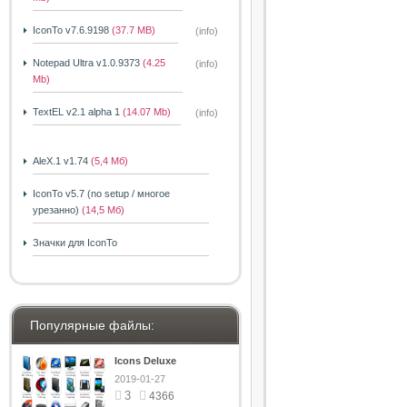
IconTo v7.6.9198
(37.7 MB)
(info)
Notepad Ultra v1.0.9373
(4.25
(info)
Mb)
TextEL v2.1 alpha 1
(14.07 Mb)
(info)
AleX.1 v1.74
(5,4 Мб)
IconTo v5.7 (no setup / многое
урезанно)
(14,5 Мб)
Значки для IconTo
Популярные файлы:
Icons Deluxe
2019-01-27
3
4366