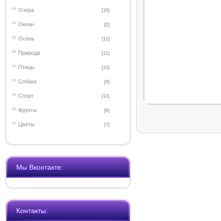
Озера
[15]
Океан
[2]
Осень
[11]
Природа
[11]
Птицы
[13]
Собаки
[9]
Спорт
[13]
Фрукты
[6]
Цветы
[7]
Мы Вконтакте:
Контакты: