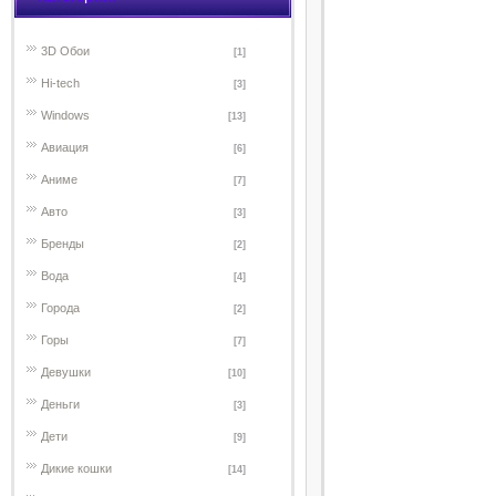
3D Обои
[1]
Hi-tech
[3]
Windows
[13]
Авиация
[6]
Аниме
[7]
Авто
[3]
Бренды
[2]
Вода
[4]
Города
[2]
Горы
[7]
Девушки
[10]
Деньги
[3]
Дети
[9]
Дикие кошки
[14]