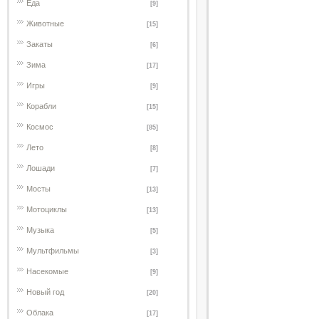
Еда
[9]
Животные
[15]
Закаты
[6]
Зима
[17]
Игры
[9]
Корабли
[15]
Космос
[85]
Лето
[8]
Лошади
[7]
Мосты
[13]
Мотоциклы
[13]
Музыка
[5]
Мультфильмы
[3]
Насекомые
[9]
Новый год
[20]
Облака
[17]