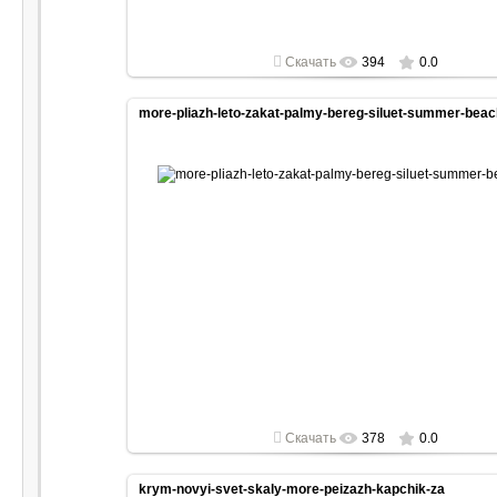
Скачать
394
0.0
more-pliazh-leto-zakat-palmy-bereg-siluet-summer-beach
2022-05-01
1920x1080
Скачать
378
0.0
krym-novyi-svet-skaly-more-peizazh-kapchik-za