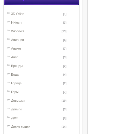
3D Обои
[1]
Hi-tech
[3]
Windows
[13]
Авиация
[6]
Аниме
[7]
Авто
[3]
Бренды
[2]
Вода
[4]
Города
[2]
Горы
[7]
Девушки
[10]
Деньги
[3]
Дети
[9]
Дикие кошки
[14]