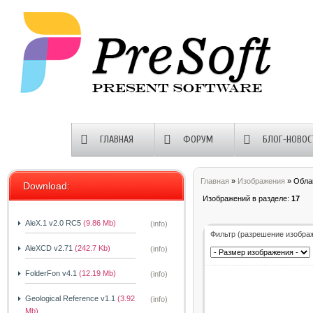
ГЛАВНАЯ
ФОРУМ
БЛОГ-НОВОС
Главная
»
Изображения
» Обла
Download:
Изображений в разделе
:
17
AleX.1 v2.0 RC5
(9.86 Mb)
(info)
Фильтр (разрешение изобра
AleXCD v2.71
(242.7 Kb)
(info)
FolderFon v4.1
(12.19 Mb)
(info)
Geological Reference v1.1
(3.92
(info)
Mb)