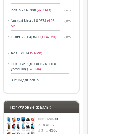
IconTo v7.6.9198
(37.7 MB)
(info)
Notepad Ultra v1.0.9373
(4.25
(info)
Mb)
TextEL v2.1 alpha 1
(14.07 Mb)
(info)
AleX.1 v1.74
(5,4 Мб)
IconTo v5.7 (no setup / многое
урезанно)
(14,5 Мб)
Значки для IconTo
Популярные файлы:
Icons Deluxe
2019-01-27
3
4366