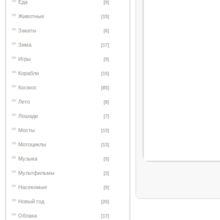
Еда
[9]
Животные
[15]
Закаты
[6]
Зима
[17]
Игры
[9]
Корабли
[15]
Космос
[85]
Лето
[8]
Лошади
[7]
Мосты
[13]
Мотоциклы
[13]
Музыка
[5]
Мультфильмы
[3]
Насекомые
[9]
Новый год
[20]
Облака
[17]