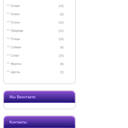
Озера
[15]
Океан
[2]
Осень
[11]
Природа
[11]
Птицы
[13]
Собаки
[9]
Спорт
[13]
Фрукты
[6]
Цветы
[7]
Мы Вконтакте:
Контакты: