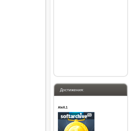
Достижения:
AleX.1