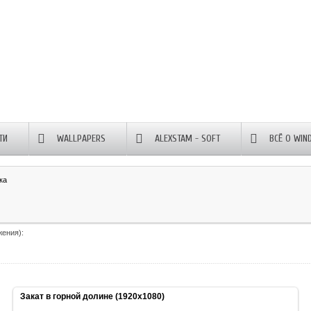
ТИ
WALLPAPERS
ALEXSTAM - SOFT
ВСЁ О WIN
ка
жения):
Закат в горной долине (1920x1080)