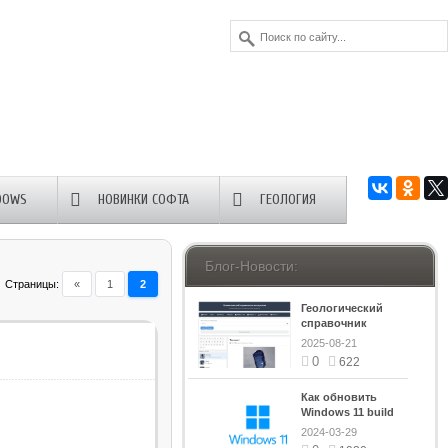
DOWS
НОВИНКИ СОФТА
ГЕОЛОГИЯ
Блог-Новости:
Страницы
:
«
1
2
Геологический
справочник
минералов
2025-08-21
0
622
Как обновить
Windows 11 build
26040 на сборку
2024-03-29
выше