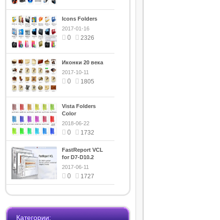
Icons Folders
2017-01-16
0
2326
Иконки 20 века
2017-10-11
0
1805
Vista Folders
Color
2018-06-22
0
1732
FastReport VCL
for D7-D10.2
5.5.12
2017-06-11
0
1727
Категории: