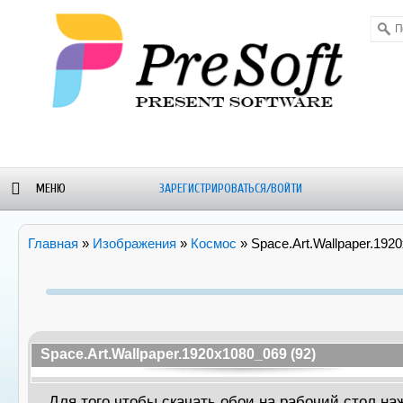
МЕНЮ
ЗАРЕГИСТРИРОВАТЬСЯ/ВОЙТИ
ОРУМ
БЛОГ-
WALLPAPERS
ALEXSTAM
Главная
»
Изображения
»
Космос
» Space.Art.Wallpaper.192
НОВОСТИ
- SOFT
Space.Art.Wallpaper.1920x1080_069 (92)
Для того чтобы скачать обои на рабочий стол н