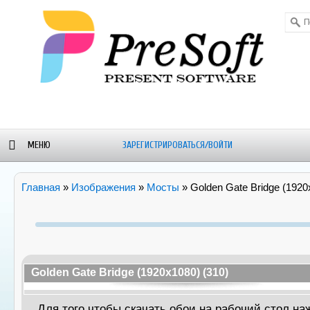
МЕНЮ
ЗАРЕГИСТРИРОВАТЬСЯ/ВОЙТИ
ОРУМ
БЛОГ-
WALLPAPERS
ALEXSTAM
Главная
»
Изображения
»
Мосты
» Golden Gate Bridge (1920
НОВОСТИ
- SOFT
Golden Gate Bridge (1920x1080) (310)
Для того чтобы скачать обои на рабочий стол н